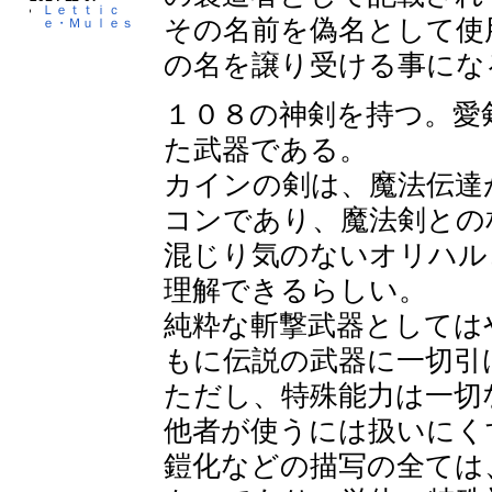
Ｌｅｔｔｉｃ
その名前を偽名として使
ｅ・Ｍｕｌｅｓ
の名を譲り受ける事にな
１０８の神剣を持つ。愛
た武器である。
カインの剣は、魔法伝達
コンであり、魔法剣との
混じり気のないオリハル
理解できるらしい。
純粋な斬撃武器としては
もに伝説の武器に一切引
ただし、特殊能力は一切
他者が使うには扱いにく
鎧化などの描写の全ては