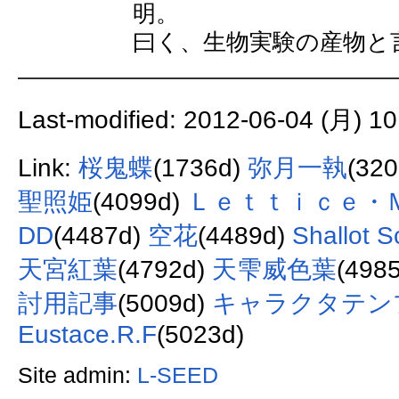
明。
曰く、生物実験の産物と
Last-modified: 2012-06-04 (月) 10
Link:
桜鬼蝶
(1736d)
弥月一執
(32
聖照姫
(4099d)
Ｌｅｔｔｉｃｅ・
DD
(4487d)
空花
(4489d)
Shallot 
天宮紅葉
(4792d)
天雫威色葉
(498
討用記事
(5009d)
キャラクタテンプ
Eustace.R.F
(5023d)
Site admin:
L-SEED