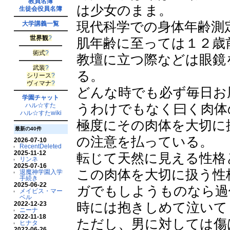
教員名簿
は少女のまま。
生徒会役員名簿
現代科学での身体年齢測
大学講義一覧
世界観
?
肌年齢に至っては１２歳
術式
?
教壇に立つ際などは眼鏡
武装
?
る。
シリース
?
ヴィマナ
?
どんな時でも必ず毎日お
学園チャット
うわけでもなく曰く肉体
ハル☆すた
ハル☆すたwiki
極度にその肉体を大切に
最新の40件
の注意を払っている。
2026-07-10
RecentDeleted
2025-11-12
転じて天然に見える性格
リンネ
2025-07-16
この肉体を大切に扱う性
退魔神学園入学
手続き
2025-06-22
ガでもしようものなら過
メイビス・マー
ベル
時には抱きしめて泣いて
2022-12-23
ニーナ
2022-11-18
ただし、男に対しては傷
ヒナタ
2022-06-26