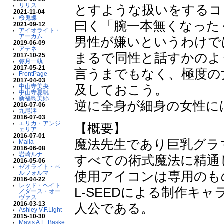
リリス
とすような扱いをするコ
2021-11-04
桜鬼蝶
曰く「腕一本無くなった
2021-09-12
アイオライト・
アーカム
男性が嫌いというわけで
2019-06-09
アテネ
まるで同性と話すかのよ
2017-10-25
弥月一執
2017-05-21
言うまでもなく、極度の
FrontPage
2017-04-03
及しておこう。
中山寺美央
中山寺夏帆
新福島美郷
逆に全身が細身の女性に
2016-07-06
九尾澪
2016-07-03
エリカ・アンジ
【概要】
ェリア
2016-07-01
魔法先生であり巨乳グラ
Malia
2016-06-08
岩崎ルナ
すべての術式魔法に精通
2016-05-06
ゼオライト・ベ
使用アイコンは専用のも
ルフォルマ
2016-04-22
レッド・ヘイト
L-SEEDによる制作キ
／ダース・オー
ヴァス
2016-03-13
人公である。
Ashley V.F.Light
2015-10-30
Mavis A.L. Baske