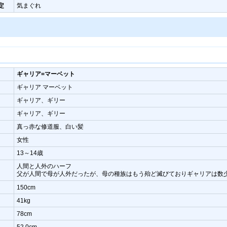
定
気まぐれ
ギャリア=マーベット
ギャリア マーベット
ギャリア、ギリー
ギャリア、ギリー
真っ赤な修道服、白い髪
女性
13～14歳
人間と人外のハーフ
父が人間で母が人外だったが、母の種族はもう殆ど滅びておりギャリアは数
150cm
41kg
78cm
52.0cm