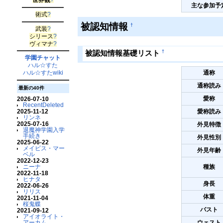
主な参加予
術式
?
被認知情報
†
武装
?
シリース
?
ヴィマナ
?
†
被認知情報基礎リスト
学園チャット
ハル☆すた
ハル☆すたwiki
通称
通称読み
最新の40件
愛称
2026-07-10
RecentDeleted
2025-11-12
愛称読み
リンネ
2025-07-16
外見特徴
退魔神学園入学
手続き
外見性別
2025-06-22
メイビス・マー
外見年齢
ベル
2022-12-23
ニーナ
種族
2022-11-18
ヒナタ
身長
2022-06-26
リリス
体重
2021-11-04
桜鬼蝶
バスト
2021-09-12
アイオライト・
アーカム
ウェスト