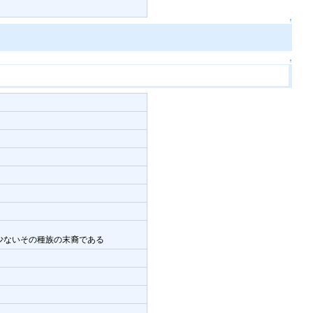
↑
↑
少ないその種族の末裔である