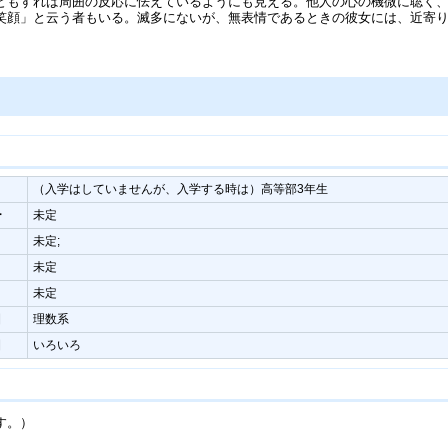
もすれば周囲の反応に怯えているようにも見える。他人の心の機微に聡く、
笑顔」と云う者もいる。滅多にないが、無表情であるときの彼女には、近寄
（入学はしていませんが、入学する時は）高等部3年生
ー
未定
未定;
未定
未定
目
理数系
目
いろいろ
す。）