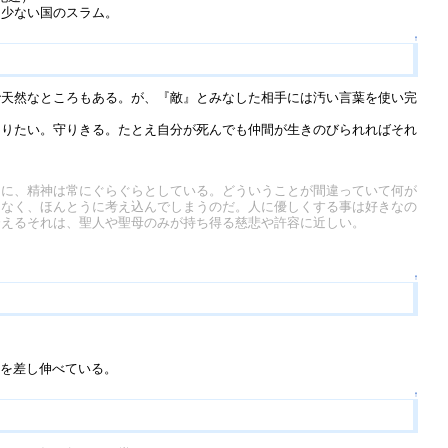
も少ない国のスラム。
↑
天然なところもある。が、『敵』とみなした相手には汚い言葉を使い完
きりたい。守りきる。たとえ自分が死んでも仲間が生きのびられればそれ
うに、精神は常にぐらぐらとしている。どういうことが間違っていて何が
はなく、ほんとうに考え込んでしまうのだ。人に優しくする事は好きなの
云えるそれは、聖人や聖母のみが持ち得る慈悲や許容に近しい。
↑
手を差し伸べている。
↑