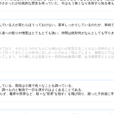
小さかったが伝統的な歴史を持っていた、今はもう無くなり名前すら知る者
でいる人が居たらほうっておけない。基本しっかりしているのだが、単純で
人達への怒りや憎悪はとてもとても強い。仲間は絶対何がなんとしても守り
せており、そのふたつのどちらにも傾かないが安定することもない天秤のよ
って行ってきたことが本当に正しかったのかよく悩んでしまう。偽善などで
ってしまう。その優しさは見返りを一切求めぬ無償の愛。ある種異常だとも
している。普段は小屋で色々なことを調べている。
、調べものと勉強で一日を潰すのはよくあることである。
らず、魔界や冥界など、様々な”世界”を指す）を飛び回り、困った子供達に