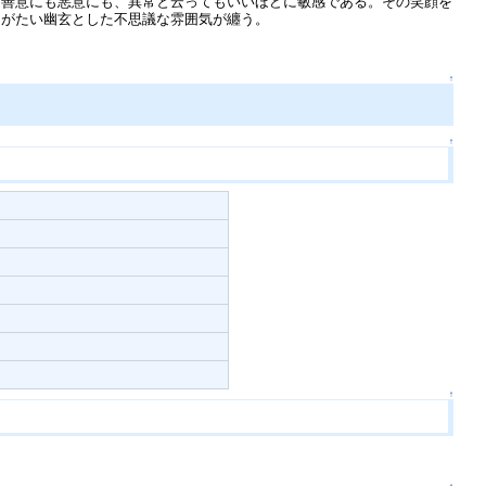
善意にも悪意にも、異常と云ってもいいほどに敏感である。その笑顔を
りがたい幽玄とした不思議な雰囲気が纏う。
↑
↑
↑