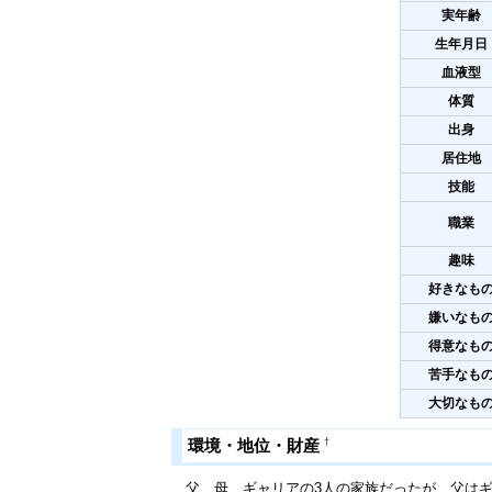
実年齢
生年月日
血液型
体質
出身
居住地
技能
職業
趣味
好きなも
嫌いなも
得意なも
苦手なも
大切なも
†
環境・地位・財産
父、母、ギャリアの3人の家族だったが、父はギ