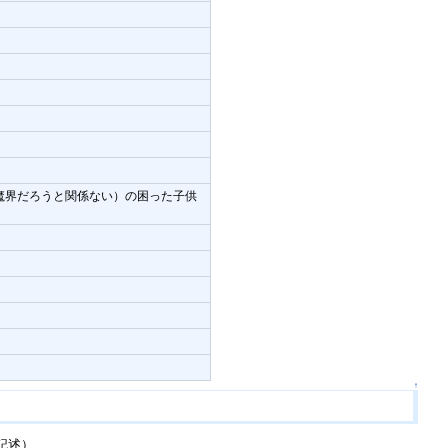
魔界だろうと関係ない）の困った子供
↑
記述）