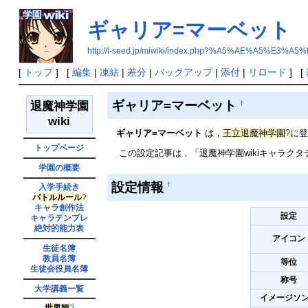
ギャリア=マーベット
http://l-seed.jp/miwiki/index.php?%A5%AE%A
[
トップ
] [
編集
|
凍結
|
差分
|
バックアップ
|
添付
|
リロード
] [
ギャリア=マーベット
†
退魔神学園
wiki
ギャリア=マーベット
は，
王立退魔神学園
?
に
トップページ
この設定記事は，「退魔神学園wikiキャラクタテン
学園の概要
設定情報
†
入学手続き
バトルルール
?
キャラ創作法
設定
キャラテンプレ
絶対的能力表
アイコン
生徒名簿
教員名簿
等位
生徒会役員名簿
称号
大学講義一覧
イメージソ
世界観
?