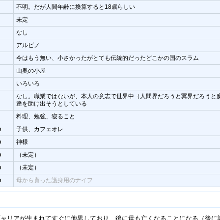
不明。だが人間年齢に換算すると18歳らしい
未定
なし
アルビノ
今はもう無い、小さかったがとても伝統的だったどこかの国のスラム
山奥の小屋
いろいろ
なし。職業ではないが、本人の意志で世界中（人間界だろうと冥界だろうと
達を助け出そうとしている
料理、勉強、寝ること
の
子供、カフェオレ
の
神様
の
（未定）
の
（未定）
の
母から貰った護身用のナイフ
ャリアが生まれてすぐに他界しており、後に母も亡くなることになる（後に