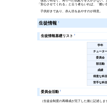
強気で明るく、周りへの気配りを欠かさない。と
「安心させてくれる」と云う者もいれば、「酷い
子供好きであり、赤ん坊をあやすのが得意。
生徒情報
†
†
生徒情報基礎リスト
学年
チュータ
委員会
部活動
成績
得意な科
苦手な科
†
委員会活動
（生徒会制度の再構成が完了した後に記述しま