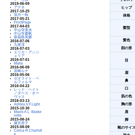
2019-06-09
アテネ
ヒップ
2017-10-25
弥月一執
体格
2017-05-21
FrontPage
2017-04-03
髪型
中山寺美央
中山寺夏帆
新福島美郷
髪色
2016-07-06
九尾澪
顔の形
2016-07-03
エリカ・アンジ
ェリア
2016-07-01
目
Malia
2016-06-08
岩崎ルナ
眉
2016-05-06
ゼオライト・ベ
鼻
ルフォルマ
2016-04-22
口
レッド・ヘイト
／ダース・オー
肌の色
ヴァス
2016-03-13
胸の形
Ashley V.F.Light
2015-10-30
Mavis A.L. Baske
肩
rville
2015-08-24
脚
篠宮杏子
2015-08-09
靴のサイ
Celica R.Charlott
e