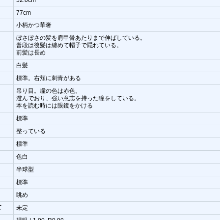
77cm
小柄かつ華奢
ぼさぼさの髪を肩甲骨あたりまで伸ばしている。
普段は後髪は纏めて帽子で隠れている。
前髪は長め
白髪
標準。右頬に刺青がある
吊り目。瞳の色は赤色。
澄んでおり、強い意志を持った瞳をしている。
本を読む時には眼鏡をかける
標準
整っている
標準
色白
半球型
標準
眺め
ズ
未定