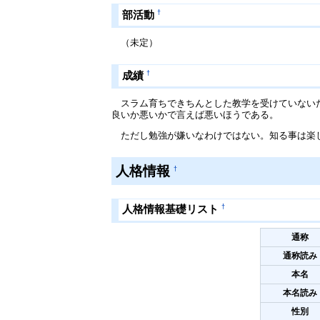
†
部活動
（未定）
†
成績
スラム育ちできちんとした教学を受けていないた
良いか悪いかで言えば悪いほうである。
ただし勉強が嫌いなわけではない。知る事は楽
人格情報
†
†
人格情報基礎リスト
通称
通称読み
本名
本名読み
性別