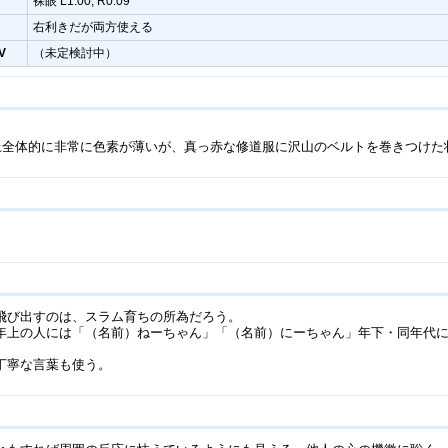
裸眼 L1.00, R0.09
右利きだが両方使える
V
（未定検討中）
質上全体的に非常に色素が薄いが、真っ赤な修道服に沢山のベルトを巻きつけた
飛び出すのは、スラム育ちの所為だろう。
年上の人には「（名前）ねーちゃん」「（名前）にーちゃん」年下・同年代
、丁寧な言葉も使う。