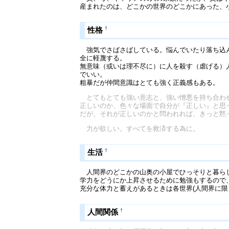
産まれたのは、どこかの世界のどこかにあった、
†
性格
強気でさばさばしている。悩んでいたり落ち込ん
全に軽蔑する。
無意味（或いは理不尽に）に人を殺す（虐げる）
でいい。
粗暴だが仲間意識はとても強く正義感もある。
とてもとても強い意志と、強い憎悪を持ち合わ
正しいのか、色々な場面で自分が『正しい』と思
だが、それが正しいのかと問われれば、きっと黙
力が欲しい。すべてを救済する為に。
†
生活
人間界のどこかの山奥の小屋でひっそりと暮ら
学力をどうにか上昇させるために勉強もするので
充分な体力と蓄えがあるときは各世界(人間界に限
†
人間関係