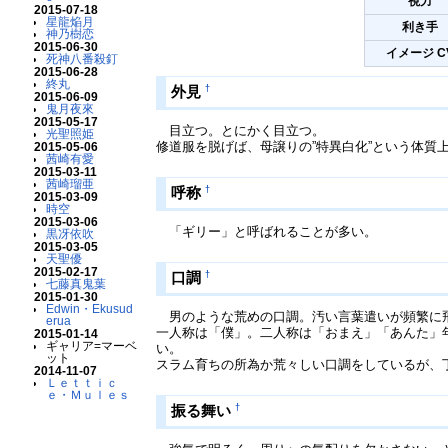
視力
2015-07-18
星龍焔月
利き手
神乃樹恋
2015-06-30
イメージ C
死神八番殺釘
2015-06-28
終丸
†
外見
2015-06-09
鬼月夜來
2015-05-17
目立つ。とにかく目立つ。
光聖照姫
修道服を脱げば、母譲りの”特異白化”という体
2015-05-06
茜崎有愛
2015-03-11
茜崎瑠亜
†
呼称
2015-03-09
時空
2015-03-06
「ギリー」と呼ばれることが多い。
黒冴依吹
2015-03-05
天聖優
2015-02-17
†
口調
七藤真鬼葉
2015-01-30
Edwin・Ekusud
男のような荒めの口調。汚い言葉遣いが頻繁に
erua
一人称は「僕」。二人称は「おまえ」「あんた」
2015-01-14
ギャリア=マーベ
い。
ット
スラム育ちの所為か荒々しい口調をしているが
2014-11-07
Ｌｅｔｔｉｃ
ｅ・Ｍｕｌｅｓ
†
振る舞い