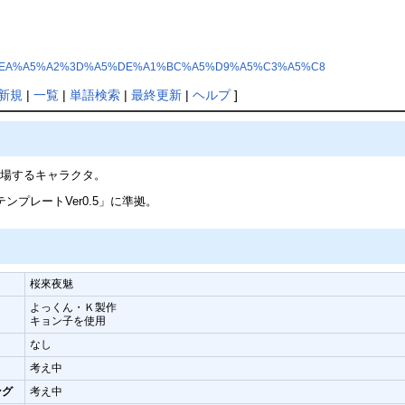
5%E3%A5%EA%A5%A2%3D%A5%DE%A1%BC%A5%D9%A5%C3%A5%C8
新規
|
一覧
|
単語検索
|
最終更新
|
ヘルプ
]
登場するキャラクタ。
プレートVer0.5」に準拠。
桜來夜魅
よっくん・Ｋ製作
キョン子を使用
なし
考え中
ング
考え中