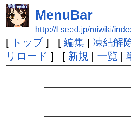
MenuBar
http://l-seed.jp/miwiki/i
[
トップ
] [
編集
|
凍結解
リロード
] [
新規
|
一覧
|