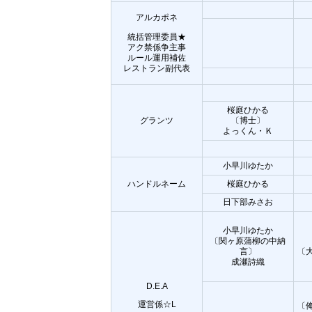
アルカポネ
統括管理委員★
アク禁係争主事
ルール運用補佐
レストラン副代表
桜庭ひかる
グランツ
〔博士〕
よっくん・Ｋ
小早川ゆたか
ハンドルネーム
桜庭ひかる
日下部みさお
小早川ゆたか
〔関ヶ原蒲柳の中納
言〕
〔
成瀬詩織
D.E.A
運営係☆L
〔