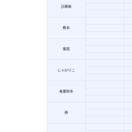
沙羅衝
椎名
紫苑
じゃがりこ
春夏秋冬
舜