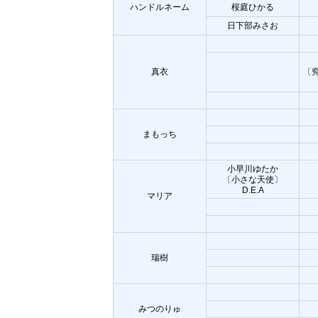
ハンドルネーム
桜庭ひかる
日下部みさお
真衣
〔
まもっち
小早川ゆたか
〔小さな天使〕
D.E.A
マリア
瑞樹
みつのりゅ