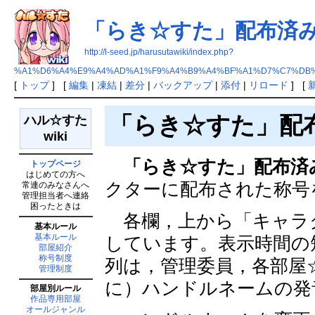
「らき☆すた」配布済
http://l-seed.jp/harusutawiki/index.php?
%A1%D6%A4%E9%A4%AD%A1%F9%A4%B9%A4%BF%A1%D7%C7%DB
[
トップ
] [
編集
|
凍結
|
差分
|
バックアップ
|
添付
|
リロード
] [
「らき☆すた」配
ハル☆すた
wiki
「らき☆すた」配布済
トップページ
はじめての方へ
クターに配布された称号
常連のみなさんへ
管理担当者へ連絡
困ったときは
各欄，上から「キャラ
基本ルール
基本ルール
しています。表示時間の
部屋紹介
称号制度
列は，管理委員，各部屋
管理制度
に）ハンドルネームの発
部屋別ルール
作品専用部屋
オールジャンル