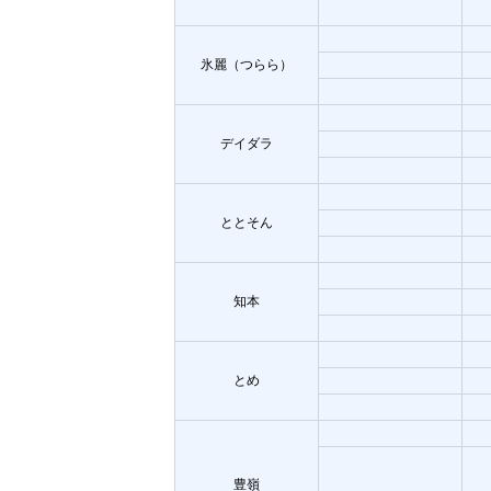
氷麗（つらら）
デイダラ
ととそん
知本
とめ
豊嶺