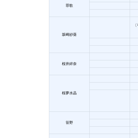
罪歌
〔
坂崎紗葵
桜井絆奈
桜夢水晶
笹野