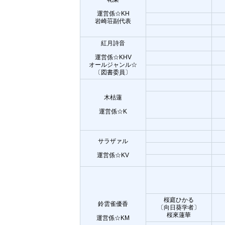
運営係☆KH
岩崎荘副代表
紅月詩音
運営係☆KHV
オールジャンル☆
〔図書委員〕
木枯蓮
運営係☆K
サラザァル
運営係☆KV
桜庭ひかる
鈴雲雀優香
〔向日葵学者〕
桜來蓮華
運営係☆KM