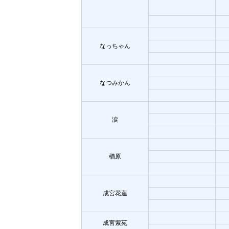
なっちゃん
なつみかん
涙
楢原
成宮花蓮
成宮紫苑