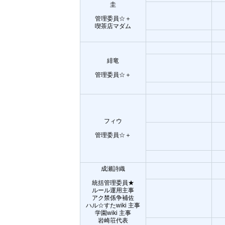
圭
管理委員☆＋
喫茶店マダム
緋竜
管理委員☆＋
フィウ
管理委員☆＋
成瀬詩織
統括管理委員★
ルール運用主事
アク禁係争補佐
ハル☆すたwiki 主事
学園wiki 主事
岩崎荘代表