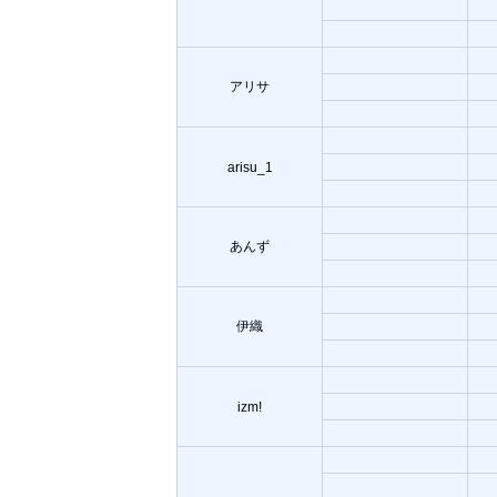
アリサ
arisu_1
あんず
伊織
izm!