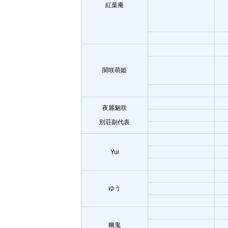
紅葉庵
闇咲萌姫
夜麗魅咲
別荘副代表
Yui
ゆう
幽鬼