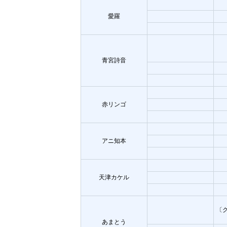
愛羅
青宮詩音
赤リンゴ
アニ知本
天津カケル
〔
あまとう