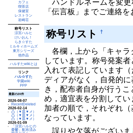
ハンドルネームを変更な
カフェ
喫茶店
「伝言板」までご連絡を
保健室
レストラン
岩崎荘
称号リスト
称号リスト
†
涼宮ハルヒ
けいおん！
らき☆すた
ミルキィホームズ
各欄，上から「キャラ
東方シリーズ
他作品
しています。称号発案者
ハルすたwikiとは
入れて表記しています（
リンク
ハル☆すた
ディアがなく，自発的に
学園wiki
PPP
き，配布者自身が行うこ
最新の20件
め，適宜表を分割してい
2026-08-07
RecentDeleted
加者の順で，それぞれ（
2026-02-14
凸（▼皿▼メ）
凸（▼皿▼メ）
なっています。
凸（▼皿▼メ）
2026-01-09
「涼宮ハルヒの
誤りや欠落がございま
憂鬱」配布済み