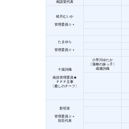
相談室代表
睦月むいか
管理委員☆＋
たまゆら
管理委員☆＋
小早川ゆたか
〔蒲柳の妹っ子〕
成瀬詩織
十波詩織
統括管理委員★
ＰＰＰ主事
〔癒しのチーフ〕
影切哀
管理委員☆＋
別荘代表