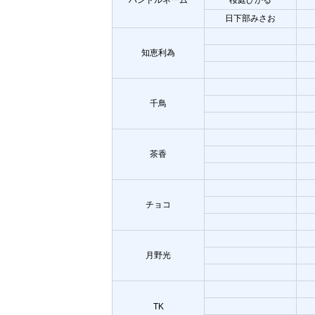
日下部みさお
知恵利為
千鳥
茶香
チョコ
月野光
TK