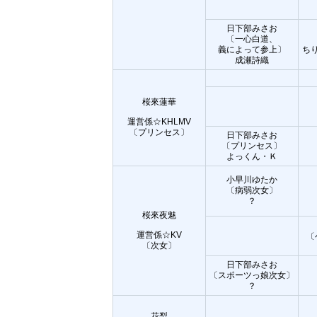
日下部みさお
〔一心白道、
義によって参上〕
ち
成瀬詩織
桜來蓮華
運営係☆KHLMV
〔プリンセス〕
日下部みさお
〔プリンセス〕
よっくん・Ｋ
小早川ゆたか
〔病弱次女〕
？
桜來夜魅
運営係☆KV
〔
〔次女〕
日下部みさお
〔スポーツっ娘次女〕
？
花梨