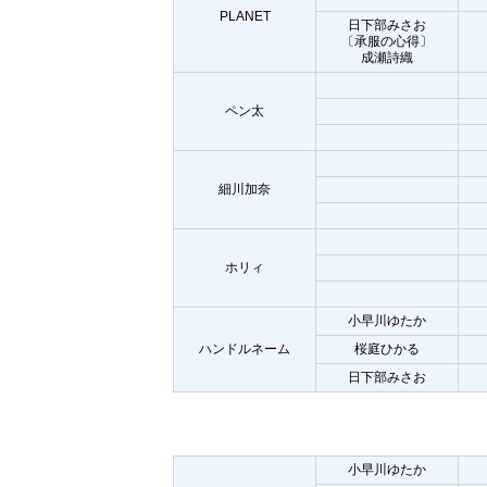
PLANET
日下部みさお
〔承服の心得〕
成瀬詩織
ペン太
細川加奈
ホリィ
小早川ゆたか
ハンドルネーム
桜庭ひかる
日下部みさお
小早川ゆたか