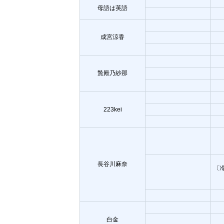
母語は英語
成宮涼香
贄殿乃紗那
223kei
長谷川麻奈
〔
白金