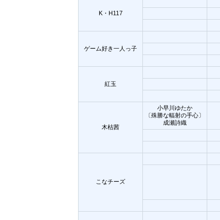
K・H117
ゲーム好き一人っ子
紅玉
小早川ゆたか
〔殊勝な輻射の手心〕
成瀬詩織
木枯茜
こなチーズ