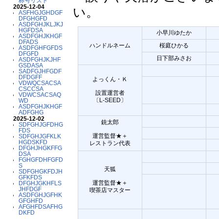
称号リスト
2025-12-04
い。
ASFHGJGHDGF
DFGHGFD
ASDFGHJKLJKJ
HGFDSA
小早川ゆたか
ASDFGHJKHGF
DFADS
ハンドルネーム
桜庭ひかる
ASDFGHFGFDS
DFGFD
日下部みさお
ASDFGHJKJHF
GSDASA
SADFGJHFGDF
DFDGFF
よっくん・Ｋ
VDWQCSACSA
CSCCSA
設置運営者
VDWCSACSAQ
〔L-SEED〕
WD
ASDFGHJKHGF
ADFGHG
2025-12-02
銃太郎
SDFGHJGFDHG
FDS
運営監督★＋
SDFGHJGFKLK
HGDSKFD
レストラン代表
DFGHJHGKFFG
DSA
FGHGFDHFGFD
S
天狐
SDFGHGKFDJH
GFKFDS
運営監督★＋
DFGHJGKHFLS
JHFDGF
喫茶店マスター
ASDFGHJGFHK
GFGHFD
AFGHFDSAFHG
DKFD