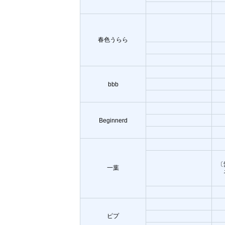
春色うらら
bbb
Beginnerd
〔
一葉
ピプ