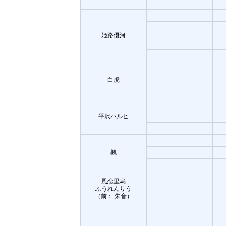
姫路優河
白虎
平沢ハルヒ
楓
風恋里烏
ふうれんりう
（前： 朱音）