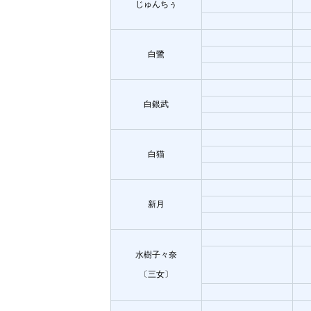
じゅんちぅ
白鷺
白銀武
白猫
新月
水樹子々奈
〔三女〕