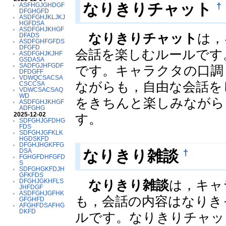
†
なりきりチャット
ASFHGJGHDGF
DFGHGFD
ASDFGHJKLJKJ
HGFDSA
ASDFGHJKHGF
なりきりチャット
は，
DFADS
ASDFGHFGFDS
DFGFD
会話を楽しむルールです
ASDFGHJKJHF
GSDASA
SADFGJHFGDF
です。キャラクタの口調
DFDGFF
VDWQCSACSA
ながらも，自由な会話を
CSCCSA
VDWCSACSAQ
WD
をきちんと楽しみながら
ASDFGHJKHGF
ADFGHG
2025-12-02
す。
SDFGHJGFDHG
FDS
SDFGHJGFKLK
HGDSKFD
DFGHJHGKFFG
DSA
†
なりきり雑談
FGHGFDHFGFD
S
SDFGHGKFDJH
GFKFDS
DFGHJGKHFLS
なりきり雑談
は，キャ
JHFDGF
ASDFGHJGFHK
も，会話の内容はなりき
GFGHFD
AFGHFDSAFHG
DKFD
ルです。なりきりチャッ