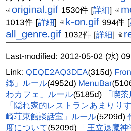
original.gif
me
1530件
[
詳細
]
k-on.gif
1013件
[
詳細
]
994件
[
all_genre.gif
r
1032件
[
詳細
]
Last-modified: 2012-05-02 (水) 09
Link:
QEQE2AQ3DEA
(315d)
Fro
郷」ルール
(4952d)
MenuBar
(510
わカフェ」ルール
(5185d)
「喫茶
「隠れ家的レストランあまりりす
崎荘東館談話室」ルール
(5209d)
度について
(5209d)
「王立退魔神