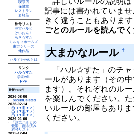
詳しいルールの説明は
喫茶店
保健室
記事には書かれていませ
レストラン
岩崎荘
きく違うこともあります
称号リスト
ごとのルールを読んでく
涼宮ハルヒ
けいおん！
らき☆すた
ミルキィホームズ
東方シリーズ
大まかなルール
†
他作品
ハルすたwikiとは
「ハル☆すた」のチャ
リンク
ハル☆すた
学園wiki
ールがあります（その中
PPP
ます）。それぞれのルー
最新の20件
を楽しんでください。た
2026-08-06
RecentDeleted
2026-02-14
いルールの部屋もありま
凸（▼皿▼メ）
凸（▼皿▼メ）
凸（▼皿▼メ）
ください。
2026-01-09
「涼宮ハルヒの
憂鬱」配布済み
称号リスト
2025-12-04