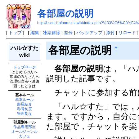
各部屋の説明
http://l-seed.jp/harusutawiki/index.php?%B3%C6
[
トップ
] [
編集
|
凍結解除
|
差分
|
バックアップ
|
添付
|
リロード
]
各部屋の説明
†
ハル☆すた
wiki
各部屋の説明
は，「ハ
トップページ
はじめての方へ
説明した記事です。
常連のみなさんへ
管理担当者へ連絡
困ったときは
チャットに参加する前
基本ルール
基本ルール
「ハル☆すた」では，
部屋紹介
称号制度
管理制度
ます。ですから，自分に
部屋別ルール
た部屋で，チャットを楽
作品専用部屋
オールジャンル
カフェ