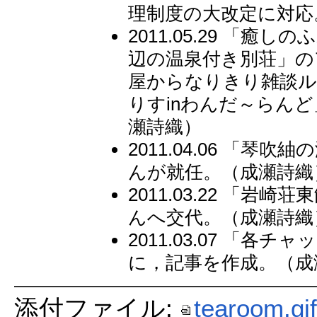
理制度の大改定に対応
2011.05.29 「
辺の温泉付き別荘」の
屋からなりきり雑談ル
りすinわんだ～らん
瀬詩織）
2011.04.06 「
んが就任。（成瀬詩織
2011.03.22 「岩
んへ交代。（成瀬詩織
2011.03.07 「
に，記事を作成。（成
添付ファイル:
tearoom.gif