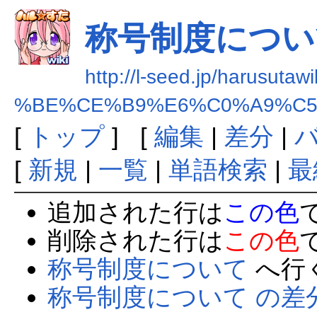
称号制度につい
http://l-seed.jp/harusutaw
%BE%CE%B9%E6%C0%A9%C5
[
トップ
] [
編集
|
差分
|
[
新規
|
一覧
|
単語検索
|
最
追加された行は
この色
削除された行は
この色
称号制度について
へ行
称号制度について の差