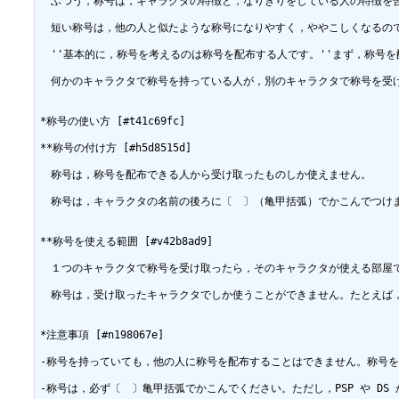
　ふつう，称号は，キャラクタの特徴と，なりきりをしている人の特徴を合
　短い称号は，他の人と似たような称号になりやすく，ややこしくなるの
　''基本的に，称号を考えるのは称号を配布する人です。''まず，称
　何かのキャラクタで称号を持っている人が，別のキャラクタで称号を受
*称号の使い方 [#t41c69fc]

**称号の付け方 [#h5d8515d]

　称号は，称号を配布できる人から受け取ったものしか使えません。

　称号は，キャラクタの名前の後ろに〔　〕（亀甲括弧）でかこんでつけ
**称号を使える範囲 [#v42b8ad9]

　１つのキャラクタで称号を受け取ったら，そのキャラクタが使える部屋
　称号は，受け取ったキャラクタでしか使うことができません。たとえば
*注意事項 [#n198067e]

-称号を持っていても，他の人に称号を配布することはできません。称号を配布
-称号は，必ず〔　〕亀甲括弧でかこんでください。ただし，PSP や D