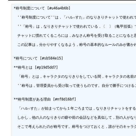
*称号制度について [#u46a4b6b]

　''称号制度について''は，「ハル☆すた」のなりきりチャットで使われ
　''「称号」は，なりきりチャットで使われている，〔　〕（亀甲括弧）
　チャットに慣れてくるころには，みなさん称号を受け取ることになると思
　この記事は，分かりやすくなるよう，称号の基本的なルールのみが書かれ
*称号について [#sb584e15]

**称号とは [#p19d5dd7]

　「称号」とは，キャラクタのなりきりをしている間，キャラクタの名前
　''称号は，管理委員から受け取って使うものです。自分で勝手につけるこ
**称号制度がある理由 [#nf8d16bf]

　「ハル☆すた」が始まってから１年ごろまでは，なりきりチャットをす
　しかし，他の人のなりきりの癖や前の会話などを真似して，別の人がな
　そこで考えられたのが称号です。称号をつけておくと，誰がそのキャラ