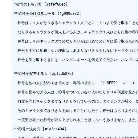
*称号のもらい方 [#tfef68eb]

**称号を受け取るルール [#g989d332]

　称号は，１人がなりきるキャラクタ１人ごとに，１つまで受け取ること
　なりきるキャラクタが何人もいる人は，キャラクタ１人ひとりに別の称
　称号は，そのキャラクタでのなりきりがはじめてのときに受け取るもの
　称号をすぐに配布しない理由は，あまりなりきりをしないキャラクタに
　称号を受け取るときには，ハンドルネームを伝えてください。ハンドルネ
**称号を配布する人 [#p1cdb87e]

　称号を他の人に配布できるのは，称号の後ろに　〔L-SEED〕　★＋
　称号を配布できる人は，称号がついていない人のなりきりを何度か見か
　何度も同じキャラクタでなりきりをしているのに，タイミングが悪く，
　そのキャラクタでなりきりを続けることにしたら，称号はもらうように
　一度受け取った称号が取り上げられることは，ふつうありません。また
**称号の決め方 [#ia3ca494]
