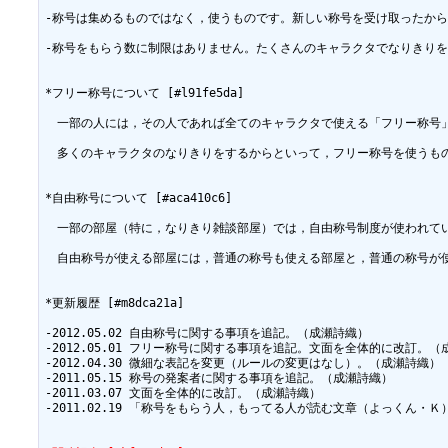
-称号は集めるものではなく，使うものです。新しい称号を受け取ったから
-称号をもらう数に制限はありません。たくさんのキャラクタでなりきりを
*フリー称号について [#l91fe5da]

　一部の人には，その人であれば全てのキャラクタで使える「フリー称号
　多くのキャラクタのなりきりをするからといって，フリー称号を使うもの
*自由称号について [#aca410c6]

　一部の部屋（特に，なりきり雑談部屋）では，自由称号制度が使われて
　自由称号が使える部屋には，普通の称号も使える部屋と，普通の称号が使
*更新履歴 [#m8dca21a]

-2012.05.02 自由称号に関する事項を追記。（成瀬詩織）

-2012.05.01 フリー称号に関する事項を追記。文面を全体的に改訂。（
-2012.04.30 微細な表記を変更（ルールの変更はなし）。（成瀬詩織）

-2011.05.15 称号の発案者に関する事項を追記。（成瀬詩織）

-2011.03.07 文面を全体的に改訂。（成瀬詩織）

-2011.02.19 「称号をもらう人，もってる人が読む文章（よっくん・