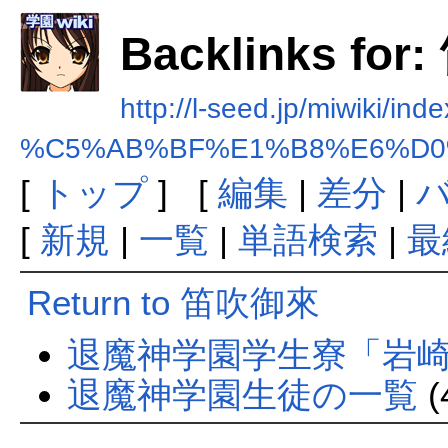
Backlinks fo
http://l-seed.jp/miwiki/ind
%C5%AB%BF%E1%B8%E6%D0
[
トップ
] [
編集
|
差分
|
[
新規
|
一覧
|
単語検索
|
最
Return to 笛吹御來
退魔神学園学生寮「岩
退魔神学園生徒の一覧
(