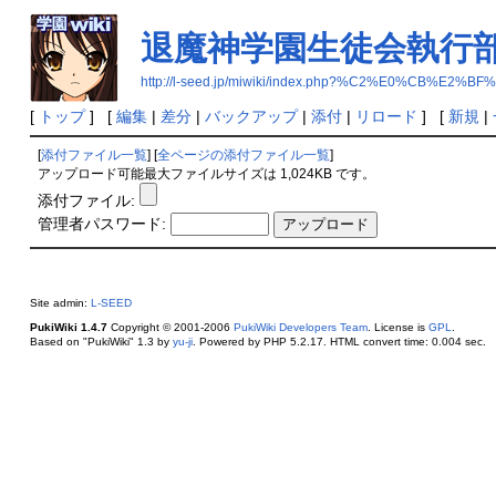
退魔神学園生徒会執行
http://l-seed.jp/miwiki/index.php?%C2%E0
[
トップ
] [
編集
|
差分
|
バックアップ
|
添付
|
リロード
] [
新規
|
[
添付ファイル一覧
] [
全ページの添付ファイル一覧
]
アップロード可能最大ファイルサイズは 1,024KB です。
添付ファイル:
管理者パスワード:
Site admin:
L-SEED
PukiWiki 1.4.7
Copyright © 2001-2006
PukiWiki Developers Team
. License is
GPL
.
Based on "PukiWiki" 1.3 by
yu-ji
. Powered by PHP 5.2.17. HTML convert time: 0.004 sec.