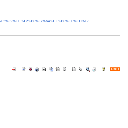
9%F4%C5%F9%CC%F2%B0%F7%A4%CE%B0%EC%CD%F7