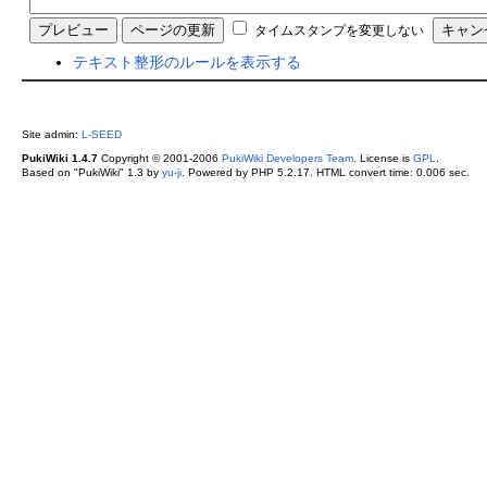
タイムスタンプを変更しない
テキスト整形のルールを表示する
Site admin:
L-SEED
PukiWiki 1.4.7
Copyright © 2001-2006
PukiWiki Developers Team
. License is
GPL
.
Based on "PukiWiki" 1.3 by
yu-ji
. Powered by PHP 5.2.17. HTML convert time: 0.006 sec.