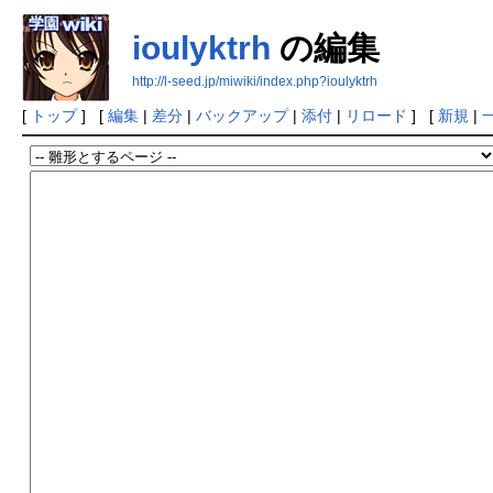
ioulyktrh
の編集
http://l-seed.jp/miwiki/index.php?ioulyktrh
[
トップ
] [
編集
|
差分
|
バックアップ
|
添付
|
リロード
] [
新規
|