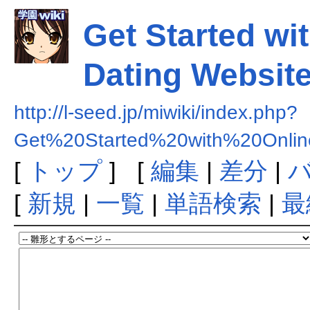
Get Started wi
Dating Websit
http://l-seed.jp/miwiki/index.php?
Get%20Started%20with%20Onli
[
トップ
] [
編集
|
差分
|
[
新規
|
一覧
|
単語検索
|
最