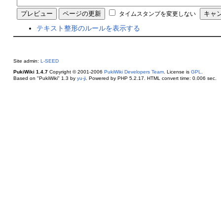
タイムスタンプを変更しない
テキスト整形のルールを表示する
Site admin:
L-SEED
PukiWiki 1.4.7
Copyright © 2001-2006
PukiWiki Developers Team
. License is
GPL
.
Based on "PukiWiki" 1.3 by
yu-ji
. Powered by PHP 5.2.17. HTML convert time: 0.006 sec.