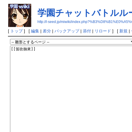
学園チャットバトルル
http://l-seed.jp/miwiki/index.php?%B3%D8%
[
トップ
] [
編集
|
差分
|
バックアップ
|
添付
|
リロード
] [
新規
|