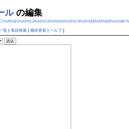
ール
の編集
B1%E0%A5%C1%A5%E3%A5%C3%A5%C8%A5%D0%A5%C8%A5%EB%A5%EB%A1%BC
一覧
|
単語検索
|
最終更新
|
ヘルプ
]