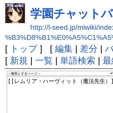
学園チャットバ
http://l-seed.jp/miwiki/ind
%B3%D8%B1%E0%A5%C1%A5
[
トップ
] [
編集
|
差分
|
[
新規
|
一覧
|
単語検索
|
最