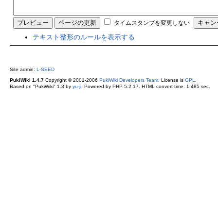
タイムスタンプを変更しない
テキスト整形のルールを表示する
Site admin:
L-SEED
PukiWiki 1.4.7
Copyright © 2001-2006
PukiWiki Developers Team
. License is
GPL
.
Based on "PukiWiki" 1.3 by
yu-ji
. Powered by PHP 5.2.17. HTML convert time: 1.485 sec.