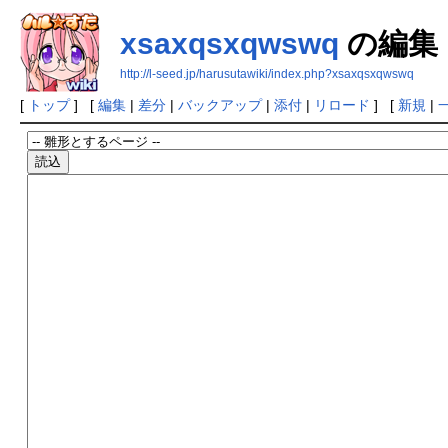
xsaxqsxqwswq
の編集
http://l-seed.jp/harusutawiki/index.php?xsaxqsxqwswq
[
トップ
] [
編集
|
差分
|
バックアップ
|
添付
|
リロード
] [
新規
|