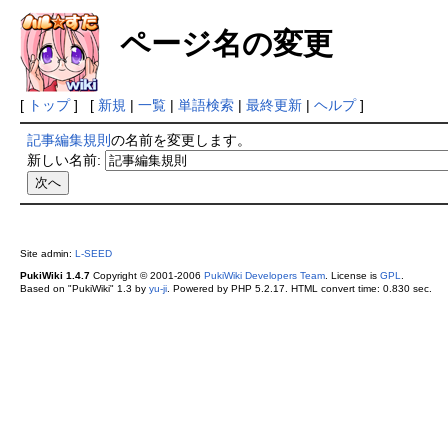
ページ名の変更
[
トップ
] [
新規
|
一覧
|
単語検索
|
最終更新
|
ヘルプ
]
記事編集規則
の名前を変更します。
新しい名前:
Site admin:
L-SEED
PukiWiki 1.4.7
Copyright © 2001-2006
PukiWiki Developers Team
. License is
GPL
.
Based on "PukiWiki" 1.3 by
yu-ji
. Powered by PHP 5.2.17. HTML convert time: 0.830 sec.