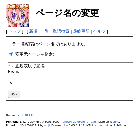
ページ名の変更
[
トップ
] [
新規
|
一覧
|
単語検索
|
最終更新
|
ヘルプ
]
エラー:影切哀はページ名ではありません。
変更元ページを指定:
正規表現で置換:
From:
To:
Site admin:
L-SEED
PukiWiki 1.4.7
Copyright © 2001-2006
PukiWiki Developers Team
. License is
GPL
.
Based on "PukiWiki" 1.3 by
yu-ji
. Powered by PHP 5.2.17. HTML convert time: 1.240 sec.