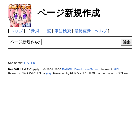
ページ新規作成
[
トップ
] [
新規
|
一覧
|
単語検索
|
最終更新
|
ヘルプ
]
ページ新規作成:
Site admin:
L-SEED
PukiWiki 1.4.7
Copyright © 2001-2006
PukiWiki Developers Team
. License is
GPL
.
Based on "PukiWiki" 1.3 by
yu-ji
. Powered by PHP 5.2.17. HTML convert time: 0.003 sec.