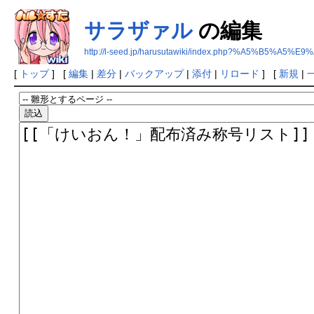
サラザァル
の編集
http://l-seed.jp/harusutawiki/index.php?%A5%B5%A
[
トップ
] [
編集
|
差分
|
バックアップ
|
添付
|
リロード
] [
新規
|