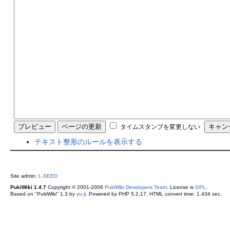
タイムスタンプを変更しない
テキスト整形のルールを表示する
Site admin:
L-SEED
PukiWiki 1.4.7
Copyright © 2001-2006
PukiWiki Developers Team
. License is
GPL
.
Based on "PukiWiki" 1.3 by
yu-ji
. Powered by PHP 5.2.17. HTML convert time: 1.434 sec.