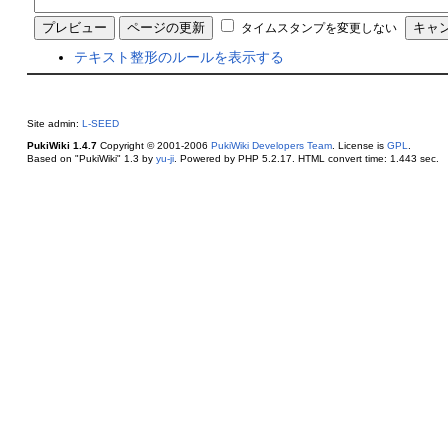
タイムスタンプを変更しない
テキスト整形のルールを表示する
Site admin:
L-SEED
PukiWiki 1.4.7
Copyright © 2001-2006
PukiWiki Developers Team
. License is
GPL
.
Based on "PukiWiki" 1.3 by
yu-ji
. Powered by PHP 5.2.17. HTML convert time: 1.443 sec.