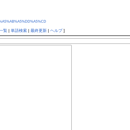
%A5%EB%A5%AB%A5%DD%A5%CD
一覧
|
単語検索
|
最終更新
|
ヘルプ
]