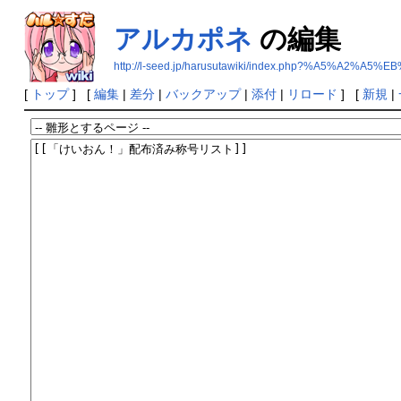
アルカポネ
の編集
http://l-seed.jp/harusutawiki/index.php?%A5%A2
[
トップ
] [
編集
|
差分
|
バックアップ
|
添付
|
リロード
] [
新規
|