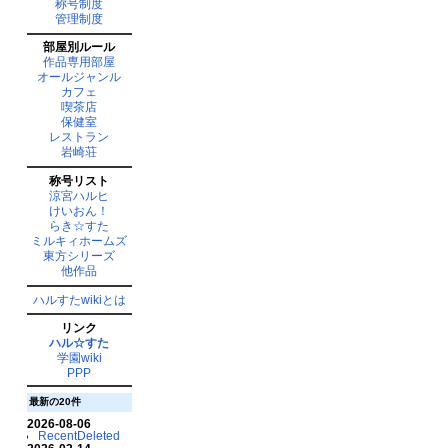
称号制度
管理制度
部屋別ルール
作品専用部屋
オールジャンル
カフェ
喫茶店
保健室
レストラン
岩崎荘
称号リスト
涼宮ハルヒ
けいおん！
らき☆すた
ミルキィホームズ
東方シリーズ
他作品
ハルすたwikiとは
リンク
ハル☆すた
学園wiki
PPP
最新の20件
2026-08-06
RecentDeleted