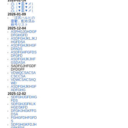
2026-02-14
凸（▼皿▼メ）
凸（▼皿▼メ）
凸（▼皿▼メ）
2026-01-09
「涼宮ハルヒの
憂鬱」配布済み
称号リスト
2025-12-04
ASFHGJGHDGF
DFGHGFD
ASDFGHJKLJKJ
HGFDSA
ASDFGHJKHGF
DFADS
ASDFGHFGFDS
DFGFD
ASDFGHJKJHF
GSDASA
SADFGJHFGDF
DFDGFF
VDWQCSACSA
CSCCSA
VDWCSACSAQ
WD
ASDFGHJKHGF
ADFGHG
2025-12-02
SDFGHJGFDHG
FDS
SDFGHJGFKLK
HGDSKFD
DFGHJHGKFFG
DSA
FGHGFDHFGFD
S
SDFGHGKFDJH
GFKFDS