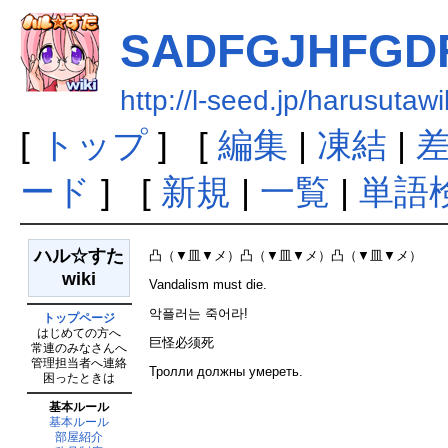
SADFGJHFGD
http://l-seed.jp/harusu
[
トップ
] [
編集
|
凍結
|
ード
] [
新規
|
一覧
|
単語
ハル☆すた
凸（▼皿▼メ）凸（▼皿▼メ）凸（▼皿▼メ）
wiki
Vandalism must die.
악플러는 죽어라!
トップページ
はじめての方へ
巨怪必须死
常連のみなさんへ
管理担当者へ連絡
Тролли должны умереть.
困ったときは
基本ルール
基本ルール
部屋紹介