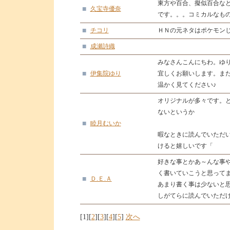
東方や百合、擬似百合な
■
久宝寺優奈
です。。。コミカルなも
■
チコリ
ＨＮの元ネタはポケモン
■
成瀬詩織
みなさんこんにちわ。ゆりです
■
伊集院ゆり
宜しくお願いします。ま
温かく見てください♪
オリジナルが多々です。
ないというか
■
睦月むいか
暇なときに読んでいただ
けると嬉しいです「
好きな事とかあ～んな事
く書いていこうと思って
■
Ｄ.Ｅ.Ａ
あまり書く事は少ないと
しがてらに読んでいただ
[1][
2
][
3
][
4
][
5
]
次へ