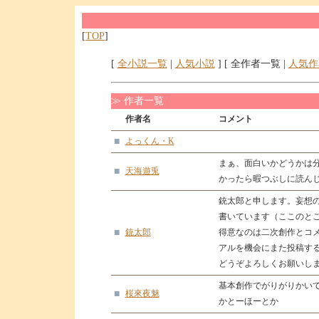
[
TOP
]
[
全小説一覧
|
人気小説
] [ 全作者一覧 |
人気作
≫ 作者一覧
作者名
コメント
■
よっくん・K
まぁ、面白いかどうかは
■
天海遊兎
かったら暇つぶしに読ん
銃太郎と申します。妄想
書いています（ここのと
■
銃太郎
得意なのは二次創作とコ
アルを機会にまた投稿す
どうぞよろしくお願いし
基本創作でがりがりかい
■
桜來夜魅
かとーほーとか